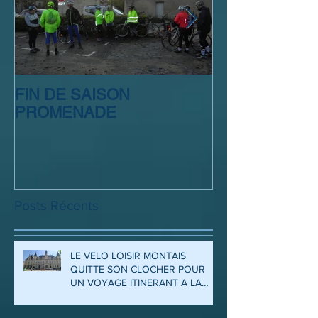
FIN DE SAISON
SORTIE CLUB
PROMENADE
Posts Récents
LE VELO LOISIR MONTAIS
QUITTE SON CLOCHER POUR
UN VOYAGE ITINERANT A LA
DECOUVERTE DES ARDENNES
ET DE LA MEUSE