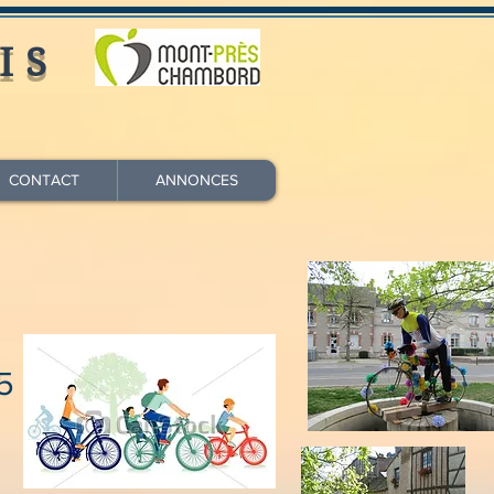
IS
CONTACT
ANNONCES
5