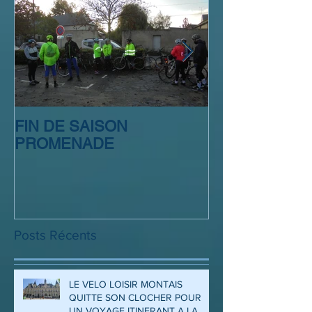
FIN DE SAISON
SORTIE CLUB
PROMENADE
Posts Récents
LE VELO LOISIR MONTAIS