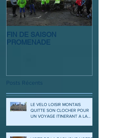
FIN DE SAISON
SORTIE CLUB
PROMENADE
Posts Récents
LE VELO LOISIR MONTAIS
QUITTE SON CLOCHER POUR
UN VOYAGE ITINERANT A LA
DECOUVERTE DES ARDENNES
ET DE LA MEUSE