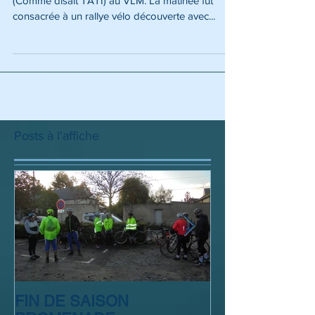
Ce dimanche 9 juin, ce fut « JOUR DE FÊTE »
(Comme disait TATI) au VLM. La matinée fut
consacrée à un rallye vélo découverte avec...
Posts à l'affiche