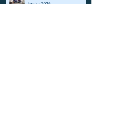
Randonnée de la galette 24
janvier 2026
FIN DE SAISON ET VISITE DE
L’USINE D’INCINERATION POUR
LES PROMENEURS
SEJOUR CLUB FINISTERE SUD
Il y a de l’animation cet été 2025
au Vélo Loisir Montais