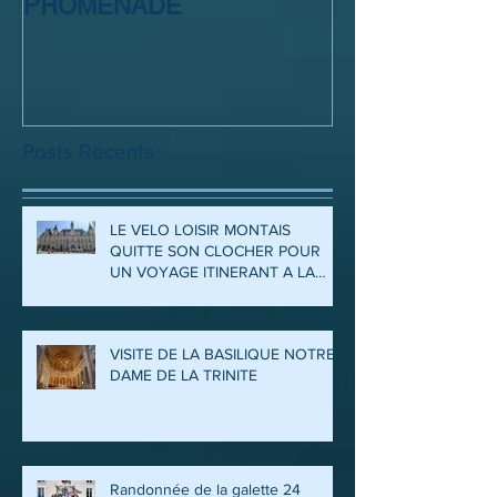
FIN DE SAISON
SORTIE CLUB
PROMENADE
Posts Récents
LE VELO LOISIR MONTAIS
QUITTE SON CLOCHER POUR
UN VOYAGE ITINERANT A LA
DECOUVERTE DES ARDENNES
ET DE LA MEUSE
VISITE DE LA BASILIQUE NOTRE
DAME DE LA TRINITE