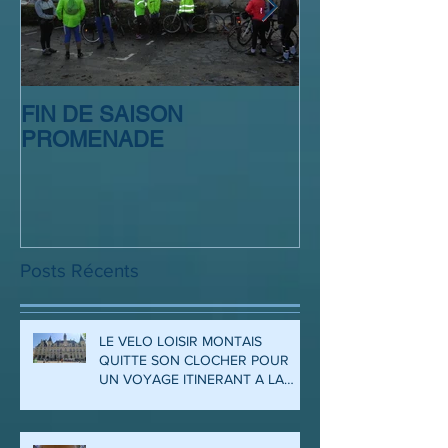
FIN DE SAISON
SORTIE CLUB
PROMENADE
Posts Récents
LE VELO LOISIR MONTAIS
QUITTE SON CLOCHER POUR
UN VOYAGE ITINERANT A LA
DECOUVERTE DES ARDENNES
ET DE LA MEUSE