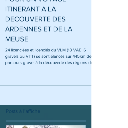
POUR UN VOYAGE
ITINERANT A LA
DECOUVERTE DES
ARDENNES ET DE LA
MEUSE
24 licenciées et licenciés du VLM (18 VAE, 6
gravels ou VTT) se sont élancés sur 445km de
parcours gravel à la découverte des régions de
la Meuse et des Ardennes. Première étape 27
mai : Rethel-Dun sur Meuse. Après un copieux
petit déjeuner à l’hôtel « le Moderne » et les sacs
rangés dans le camion de notre ami Dominique,
notre intendant, nous voilà prêtes et prêts à
affronter les grands espaces. Nous quittons la
plaine champenoise et suivons les cours de
Posts à l'affiche
l’Aisne et du canal