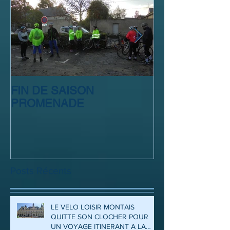
FIN DE SAISON
SORTIE CLUB
PROMENADE
Posts Récents
LE VELO LOISIR MONTAIS