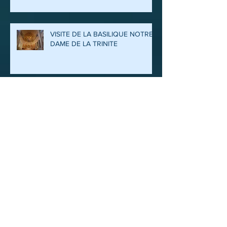
QUITTE SON CLOCHER POUR
UN VOYAGE ITINERANT A LA
DECOUVERTE DES ARDENNES
ET DE LA MEUSE
VISITE DE LA BASILIQUE NOTRE
DAME DE LA TRINITE
Randonnée de la galette 24
janvier 2026
FIN DE SAISON ET VISITE DE
L’USINE D’INCINERATION POUR
LES PROMENEURS