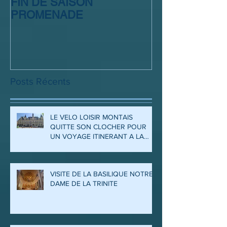
FIN DE SAISON
SORTIE CLUB
PROMENADE
Posts Récents
LE VELO LOISIR MONTAIS
QUITTE SON CLOCHER POUR
UN VOYAGE ITINERANT A LA
DECOUVERTE DES ARDENNES
ET DE LA MEUSE
VISITE DE LA BASILIQUE NOTRE
DAME DE LA TRINITE