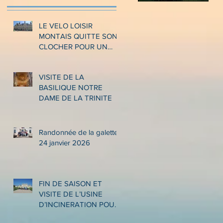
LE VELO LOISIR
MONTAIS QUITTE SON
CLOCHER POUR UN
VOYAGE ITINERANT A
LA DECOUVERTE DES
VISITE DE LA
ARDENNES ET DE LA
BASILIQUE NOTRE
MEUSE
DAME DE LA TRINITE
Randonnée de la galette
24 janvier 2026
FIN DE SAISON ET
VISITE DE L’USINE
D’INCINERATION POUR
LES PROMENEURS