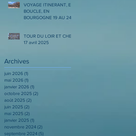
VOYAGE ITINERANT, EN
BOUCLE, EN
BOURGOGNE 19 AU 24
MAI 2025
TOUR DU LOIR ET CHER
17 avril 2025
Archives
juin 2026
(1)
1 post
mai 2026
(1)
1 post
janvier 2026
(1)
1 post
octobre 2025
(2)
2 posts
août 2025
(2)
2 posts
juin 2025
(2)
2 posts
mai 2025
(2)
2 posts
janvier 2025
(1)
1 post
novembre 2024
(2)
2 posts
septembre 2024
(5)
5 posts