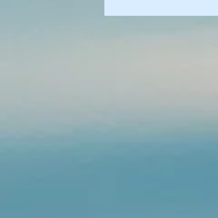
LE VELO LOISIR MONTAI
QUITTE SON CLOCHER 
UN VOYAGE ITINERANT A
DECOUVERTE DES ARDE
ET DE LA MEUSE