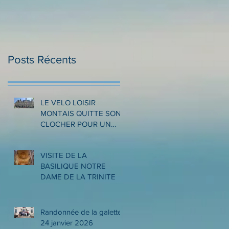
Posts Récents
LE VELO LOISIR
MONTAIS QUITTE SON
CLOCHER POUR UN
VOYAGE ITINERANT A
LA DECOUVERTE DES
VISITE DE LA
ARDENNES ET DE LA
BASILIQUE NOTRE
MEUSE
DAME DE LA TRINITE
Randonnée de la galette
24 janvier 2026