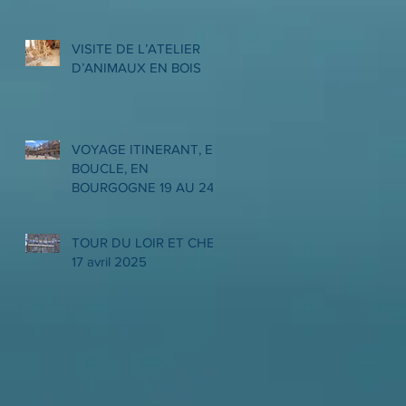
VISITE DE L’ATELIER
D’ANIMAUX EN BOIS
VOYAGE ITINERANT, EN
BOUCLE, EN
BOURGOGNE 19 AU 24
MAI 2025
TOUR DU LOIR ET CHER
17 avril 2025