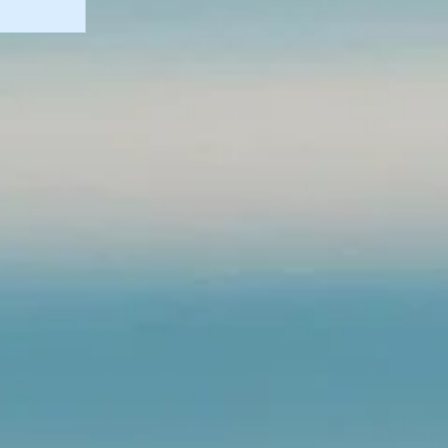
S
POUR
 LA
NNES