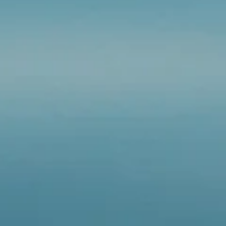
S
POUR
 LA
NNES