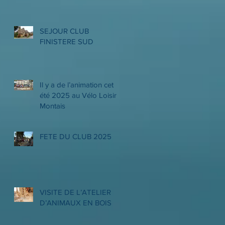
LES PROMENEURS
SEJOUR CLUB
FINISTERE SUD
Il y a de l’animation cet
été 2025 au Vélo Loisir
Montais
FETE DU CLUB 2025
VISITE DE L’ATELIER
D’ANIMAUX EN BOIS