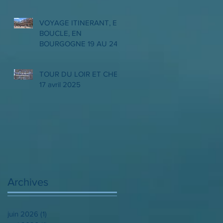
VOYAGE ITINERANT, EN
BOUCLE, EN
BOURGOGNE 19 AU 24
MAI 2025
TOUR DU LOIR ET CHER
17 avril 2025
Archives
juin 2026
(1)
1 post