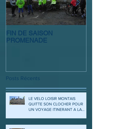
FIN DE SAISON
SORTIE CLUB
PROMENADE
Posts Récents
LE VELO LOISIR MONTAIS
QUITTE SON CLOCHER POUR
UN VOYAGE ITINERANT A LA
DECOUVERTE DES ARDENNES
ET DE LA MEUSE