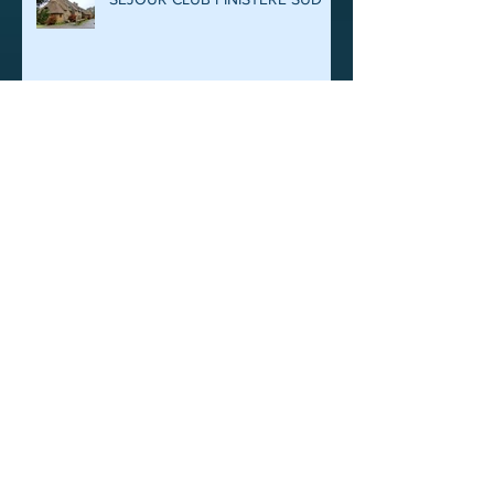
Il y a de l’animation cet été 2025
au Vélo Loisir Montais
FETE DU CLUB 2025
VISITE DE L’ATELIER D’ANIMAUX
EN BOIS