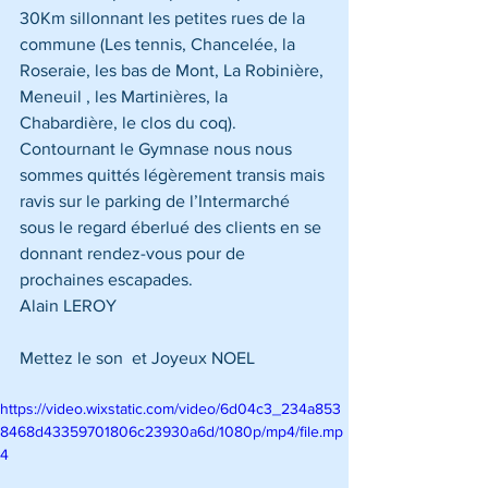
30Km sillonnant les petites rues de la 
commune (Les tennis, Chancelée, la 
Roseraie, les bas de Mont, La Robinière, 
Meneuil , les Martinières, la 
Chabardière, le clos du coq). 
Contournant le Gymnase nous nous 
sommes quittés légèrement transis mais 
ravis sur le parking de l’Intermarché 
sous le regard éberlué des clients en se 
donnant rendez-vous pour de 
prochaines escapades.
Alain LEROY
Mettez le son  et Joyeux NOEL 
https://video.wixstatic.com/video/6d04c3_234a853
8468d43359701806c23930a6d/1080p/mp4/file.mp
4