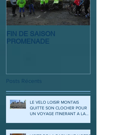
FIN DE SAISON
SORTIE CLUB
PROMENADE
Posts Récents
LE VELO LOISIR MONTAIS
QUITTE SON CLOCHER POUR
UN VOYAGE ITINERANT A LA
DECOUVERTE DES ARDENNES
ET DE LA MEUSE