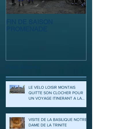
FIN DE SAISON
SORTIE CLUB
PROMENADE
Posts Récents
LE VELO LOISIR MONTAIS
QUITTE SON CLOCHER POUR
UN VOYAGE ITINERANT A LA
DECOUVERTE DES ARDENNES
ET DE LA MEUSE
VISITE DE LA BASILIQUE NOTRE
DAME DE LA TRINITE