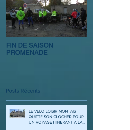
TRINITE
FIN DE SAISON
SORTIE CLUB
PROMENADE
Posts Récents
LE VELO LOISIR MONTAIS
QUITTE SON CLOCHER POUR
UN VOYAGE ITINERANT A LA
DECOUVERTE DES ARDENNES