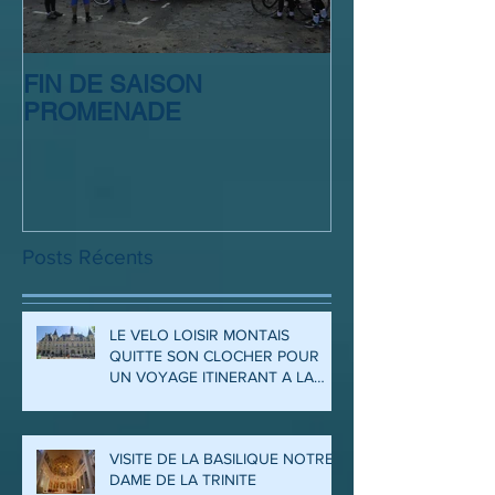
FIN DE SAISON
SORTIE CLUB
PROMENADE
Posts Récents
LE VELO LOISIR MONTAIS
QUITTE SON CLOCHER POUR
UN VOYAGE ITINERANT A LA
DECOUVERTE DES ARDENNES
ET DE LA MEUSE
VISITE DE LA BASILIQUE NOTRE
DAME DE LA TRINITE